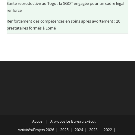
Santé reproductive au Togo : la SGOT engagée pour un cadre légal
renforcé
Renforcement des compétences en soins après avortement : 20
prestataires formés à Lomé
Accueil
A propos
Le Bureau Exécutif
Activités/Projets
2026
2025
2024
2023
2022